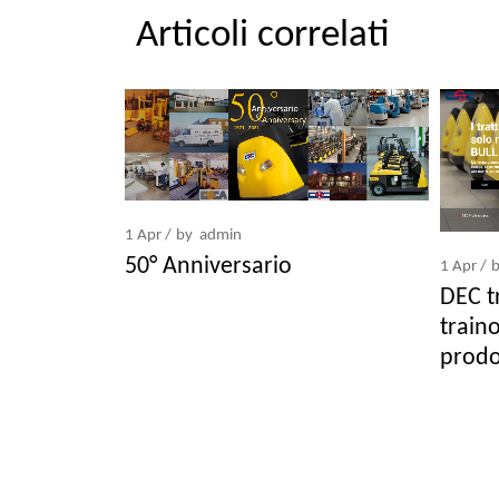
Articoli correlati
1
Apr
by
admin
50° Anniversario
1
Apr
DEC tr
traino
prodot