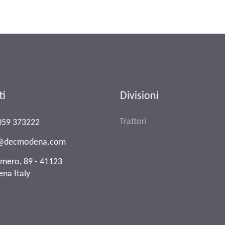
ti
Divisioni
Trattori
059 373222
o@decmodena.com
Omero, 89 - 41123
na Italy