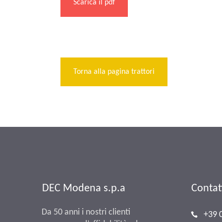
Scarica il pdf
Torna alla pagina trattori
DEC Modena s.p.a
Contat
Da 50 anni i nostri clienti
+39 