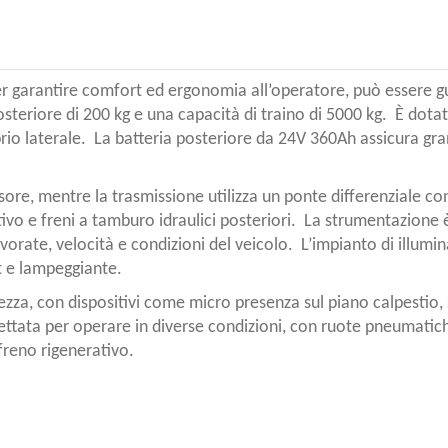
per garantire comfort ed ergonomia all’operatore, può essere gu
eriore di 200 kg e una capacità di traino di 5000 kg. ​ È dotat
 laterale. ​ La batteria posteriore da 24V 360Ah assicura gran
essore, mentre la trasmissione utilizza un ponte differenziale c
ivo e freni a tamburo idraulici posteriori. ​ La strumentazione 
vorate, velocità e condizioni del veicolo. ​ L’impianto di illum
 e lampeggiante. ​
ezza, con dispositivi come micro presenza sul piano calpestio, 
ettata per operare in diverse condizioni, con ruote pneumatic
freno rigenerativo.