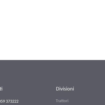
ti
Divisioni
Trattori
059 373222