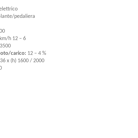
elettrico
lante/pedaliera
000
km/h 12 – 6
 3500
uoto/carico:
12 – 4 %
6 x (h) 1600 / 2000
0