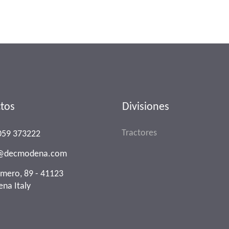
tos
Divisiones
Tractores
059 373222
o@decmodena.com
Omero, 89 - 41123
na Italy