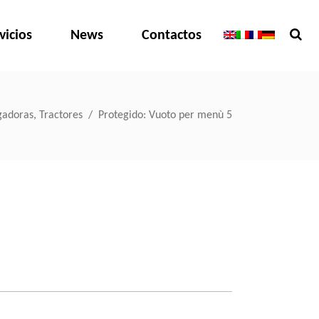
vicios
News
Contactos
,
gadoras
Tractores
/
Protegido: Vuoto per menù 5