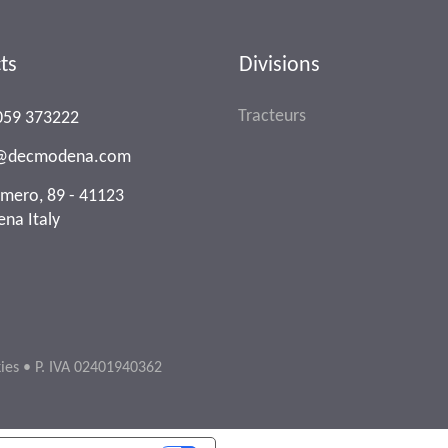
ts
Divisions
Tracteurs
059 373222
o@decmodena.com
Omero, 89 - 41123
na Italy
ies
• P. IVA 02401940362